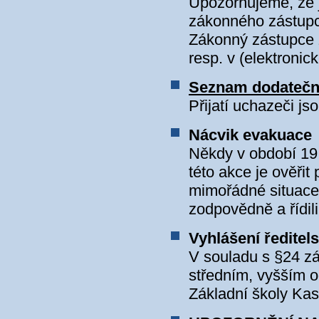
Upozorňujeme, že 
zákonného zástupc
Zákonný zástupce ž
resp. v (elektroni
Seznam dodatečně 
Přijatí uchazeči j
Nácvik evakuace
Někdy v období 19.
této akce je ověři
mimořádné situace.
zodpovědně a řídil
Vyhlášení ředitel
V souladu s §24 z
středním, vyšším o
Základní školy Kas