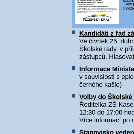
Obědy 
Cílem p
ohrože
Kandidáti z řad 
Ve čtvrtek 25. dub
Školské rady, v př
zástupců. Hlasova
Informace Ministe
v souvislosti s epi
černého kašle)
Volby do Školské 
Ředitelka ZŠ Kasej
12:30 do 17:00 hod
Více informací po r
Stanovisko veden