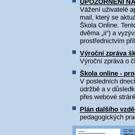
UPOZORNĚNÍ NA
Vážení uživatelé a
mail, který se aktu
Škola Online. Tent
dvěma „ii“) a vyzý
prostřednictvím při
Výroční zpráva š
Výroční zpráva o č
Škola online - pr
V posledních dnec
údržbě a v důsled
přes webové stránk
Plán dalšího vzdě
pedagogických pra
01.09.