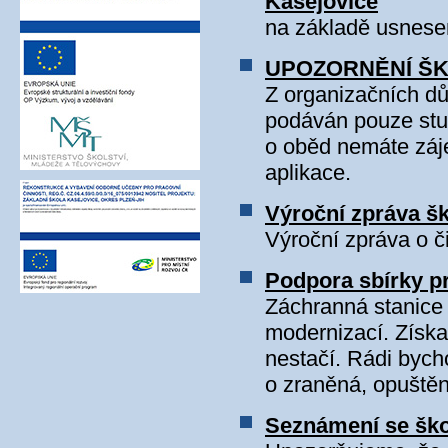
Kasejovice
na základě usnesen
UPOZORNĚNÍ ŠK
Z organizačních dů
podáván pouze stud
o oběd nemáte záj
aplikace.
Výroční zpráva š
Výroční zpráva o č
Podpora sbírky pr
Záchranná stanice 
modernizací. Získa
nestačí. Rádi bych
o zraněná, opuštěná
Seznámení se ško