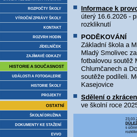
Informace k prov
ROZPOČTY ŠKOLY
úterý 16.6.2026 - 
VÝROČNÍ ZPRÁVY ŠKOLY
rozkliknutí
KONTAKT
PODĚKOVÁNÍ
ROZVRH HODIN
Základní škola a M
JÍDELNÍČEK
Mladý Smolivec za
ZAJÍMAVÉ ODKAZY
fotbalovou soutěž 
HISTORIE A SOUČASNOST
Chlumčanech a Dobř
soutěže podíleli. 
UDÁLOSTI A FOTOGALERIE
Kasejovice
HISTORIE ŠKOLY
PROJEKTY
Sdělení o zkrácen
ve školní roce 202
OSTATNÍ
ŠKOLNÍ DRUŽINA
23.03.
DŮLEŽI
DOKUMENTY KE STAŽENÍ
s účin
rozklik
EVVO