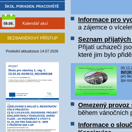
ŠKOL. PORADEN. PRACOVIŠTĚ
Informace pro vyc
Kalendář akcí
08.08.
a zájemce o vícele
BEZBARIÉROVÝ PŘÍSTUP
Seznam přijatých 
Přijatí uchazeči j
Poslední aktualizace 14.07.2026
které jim bylo přid
05.12.
INFOR
pro šk
(po roz
Omezený provoz š
během vánočních 
Informace o slouč