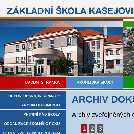
ÚVODNÍ STRÁNKA
PROHLÍDKA ŠKOLY
ÚŘEDNÍ DESKA, INFORMACE
ARCHIV DO
ARCHIV DOKUMENTŮ
Archiv zveřejněných
VNITŘNÍ ŘÁD ŠKOLY
ORGANIZACE ŠKOLNÍHO ROKU
1
2
3
ŠKOLNÍ VZDĚLÁVACÍ PROGRAM