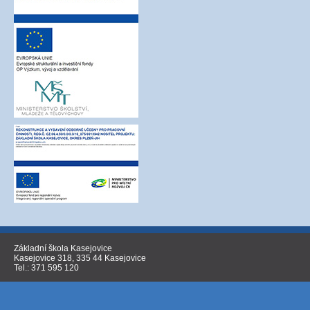
Základní škola Kasejovice
Kasejovice 318, 335 44 Kasejovice
Tel.: 371 595 120