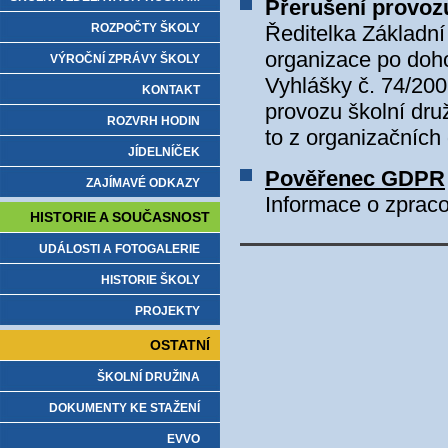
Přerušení provoz
ROZPOČTY ŠKOLY
Ředitelka Základní
organizace po doho
VÝROČNÍ ZPRÁVY ŠKOLY
Vyhlášky č. 74/20
KONTAKT
provozu školní dru
ROZVRH HODIN
to z organizačních
JÍDELNÍČEK
Pověřenec GDPR
ZAJÍMAVÉ ODKAZY
Informace o zprac
HISTORIE A SOUČASNOST
UDÁLOSTI A FOTOGALERIE
HISTORIE ŠKOLY
PROJEKTY
OSTATNÍ
ŠKOLNÍ DRUŽINA
DOKUMENTY KE STAŽENÍ
EVVO