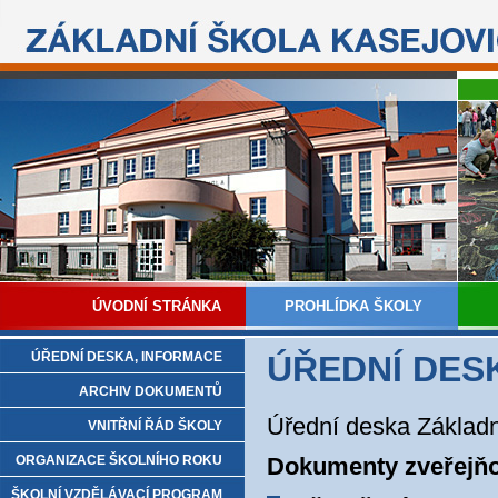
ÚVODNÍ STRÁNKA
PROHLÍDKA ŠKOLY
ÚŘEDNÍ DESKA, INFORMACE
ÚŘEDNÍ DES
ARCHIV DOKUMENTŮ
Úřední deska Základn
VNITŘNÍ ŘÁD ŠKOLY
ORGANIZACE ŠKOLNÍHO ROKU
Dokumenty zveřejňo
ŠKOLNÍ VZDĚLÁVACÍ PROGRAM