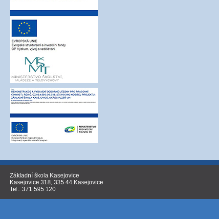
Základní škola Kasejovice
Kasejovice 318, 335 44 Kasejovice
Tel.: 371 595 120