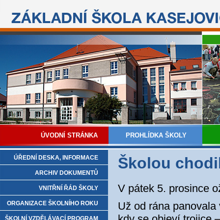
ÚVODNÍ STRÁNKA
PROHLÍDKA ŠKOLY
ÚŘEDNÍ DESKA, INFORMACE
Školou chodi
ARCHIV DOKUMENTŮ
V pátek 5. prosince o
VNITŘNÍ ŘÁD ŠKOLY
ORGANIZACE ŠKOLNÍHO ROKU
Už od rána panovala v
kdy se objeví trojice 
ŠKOLNÍ VZDĚLÁVACÍ PROGRAM