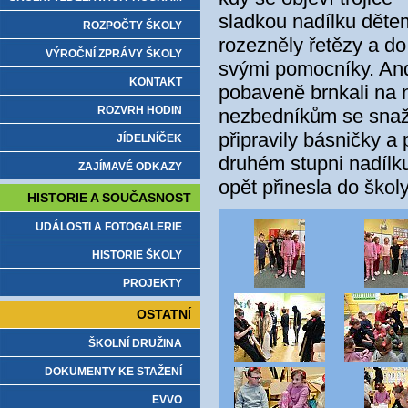
sladkou nadílku děte
ROZPOČTY ŠKOLY
rozezněly řetězy a do
VÝROČNÍ ZPRÁVY ŠKOLY
svými pomocníky. Andě
KONTAKT
pobaveně brnkali na 
ROZVRH HODIN
nezbedníkům se snažil
připravily básničky a
JÍDELNÍČEK
druhém stupni nadílku
ZAJÍMAVÉ ODKAZY
opět přinesla do škol
HISTORIE A SOUČASNOST
UDÁLOSTI A FOTOGALERIE
HISTORIE ŠKOLY
PROJEKTY
OSTATNÍ
ŠKOLNÍ DRUŽINA
DOKUMENTY KE STAŽENÍ
EVVO