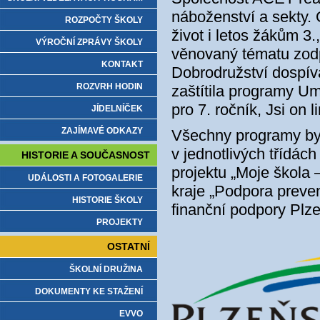
náboženství a sekty.
ROZPOČTY ŠKOLY
život i letos žákům 3
VÝROČNÍ ZPRÁVY ŠKOLY
věnovaný tématu zodp
KONTAKT
Dobrodružství dospív
ROZVRH HODIN
zaštítila programy Um
pro 7. ročník, Jsi on li
JÍDELNÍČEK
ZAJÍMAVÉ ODKAZY
Všechny programy byl
v jednotlivých třídác
HISTORIE A SOUČASNOST
projektu „Moje škola 
UDÁLOSTI A FOTOGALERIE
kraje „Podpora preven
HISTORIE ŠKOLY
finanční podpory Plz
PROJEKTY
OSTATNÍ
ŠKOLNÍ DRUŽINA
DOKUMENTY KE STAŽENÍ
EVVO