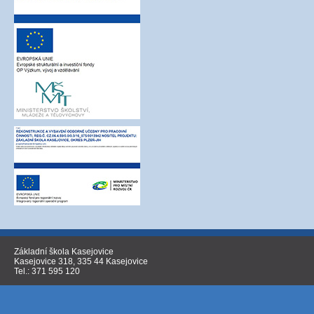
Základní škola Kasejovice
Kasejovice 318, 335 44 Kasejovice
Tel.: 371 595 120