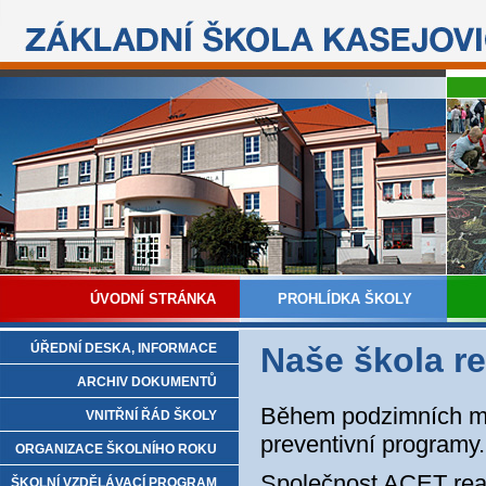
ÚVODNÍ STRÁNKA
PROHLÍDKA ŠKOLY
ÚŘEDNÍ DESKA, INFORMACE
Naše škola re
ARCHIV DOKUMENTŮ
Během podzimních měs
VNITŘNÍ ŘÁD ŠKOLY
preventivní programy.
ORGANIZACE ŠKOLNÍHO ROKU
Společnost ACET real
ŠKOLNÍ VZDĚLÁVACÍ PROGRAM