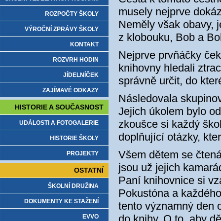
musely nejprve dokáza
ROZPOČTY ŠKOLY
Neměly však obavy, je
VÝROČNÍ ZPRÁVY ŠKOLY
z klobouku, Bob a Bo
KONTAKT
Nejprve prvňáčky čekal
ROZVRH HODIN
knihovny hledali ztra
JÍDELNÍČEK
správně určit, do kter
ZAJÍMAVÉ ODKAZY
Následovala skupinová
HISTORIE A SOUČASNOST
Jejich úkolem bylo odh
zkoušce si každý škol
UDÁLOSTI A FOTOGALERIE
doplňující otázky, kte
HISTORIE ŠKOLY
Všem dětem se čtenář
PROJEKTY
jsou už jejich kamar
OSTATNÍ
Paní knihovnice si v
ŠKOLNÍ DRUŽINA
Pokustóna a každého
DOKUMENTY KE STAŽENÍ
tento významný den o
do knihy. O to, aby d
EVVO