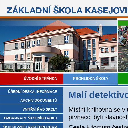
ÚVODNÍ STRÁNKA
PROHLÍDKA ŠKOLY
ÚŘEDNÍ DESKA, INFORMACE
Malí detektiv
ARCHIV DOKUMENTŮ
Místní knihovna se v 
VNITŘNÍ ŘÁD ŠKOLY
prvňáčci byli slavnos
ORGANIZACE ŠKOLNÍHO ROKU
Cesta k tomuto čestn
ŠKOLNÍ VZDĚLÁVACÍ PROGRAM