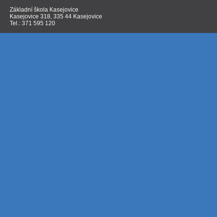
Základní škola Kasejovice
Kasejovice 318, 335 44 Kasejovice
Tel.: 371 595 120