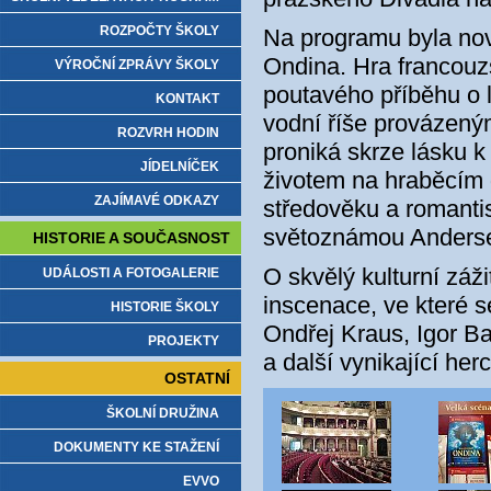
ROZPOČTY ŠKOLY
Na programu byla nov
Ondina. Hra francou
VÝROČNÍ ZPRÁVY ŠKOLY
poutavého příběhu o 
KONTAKT
vodní říše provázeným
ROZVRH HODIN
proniká skrze lásku k
JÍDELNÍČEK
životem na hraběcím 
ZAJÍMAVÉ ODKAZY
středověku a romant
světoznámou Anderse
HISTORIE A SOUČASNOST
O skvělý kulturní záž
UDÁLOSTI A FOTOGALERIE
inscenace, ve které s
HISTORIE ŠKOLY
Ondřej Kraus, Igor B
PROJEKTY
a další vynikající herc
OSTATNÍ
ŠKOLNÍ DRUŽINA
DOKUMENTY KE STAŽENÍ
EVVO