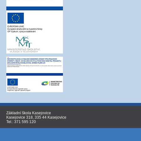
Základní škola Kasejovice
Kasejovice 318, 335 44 Kasejovice
Tel.: 371 595 120