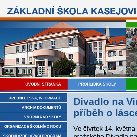
ÚVODNÍ STRÁNKA
PROHLÍDKA ŠKOLY
ÚŘEDNÍ DESKA, INFORMACE
Divadlo na V
ARCHIV DOKUMENTŮ
příběh o lásc
VNITŘNÍ ŘÁD ŠKOLY
ORGANIZACE ŠKOLNÍHO ROKU
Ve čtvrtek 14. května 
pražského Divadla na
ŠKOLNÍ VZDĚLÁVACÍ PROGRAM