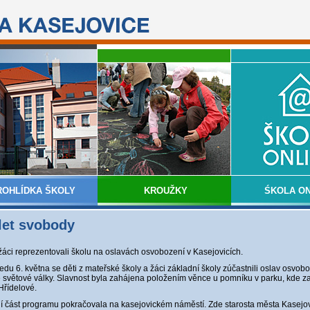
ROHLÍDKA ŠKOLY
KROUŽKY
ŚKOLA ON
let svobody
žáci reprezentovali školu na oslavách osvobození v Kasejovicích.
ředu 6. května se děti z mateřské školy a žáci základní školy zúčastnili oslav osvoboz
 světové války. Slavnost byla zahájena položením věnce u pomníku v parku, kde z
Hřídelové.
í část programu pokračovala na kasejovickém náměstí. Zde starosta města Kasejo