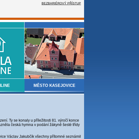
BEZBARIÉROVÝ PŘÍSTUP
LINE
MĚSTO KASEJOVICE
ení. Ty se konaly u příležitosti 81. výročí konce
azněla česká hymna v podání žákyně šesté třídy
vice Václav Jakubčík všechny přítomné seznámil