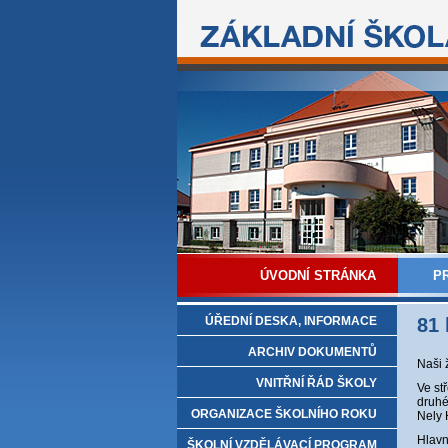
ÚVODNÍ STRÁNKA
P
ÚŘEDNÍ DESKA, INFORMACE
81 
ARCHIV DOKUMENTŮ
Naši 
VNITŘNÍ ŘÁD ŠKOLY
Ve st
druhé
ORGANIZACE ŠKOLNÍHO ROKU
Nely 
Hlavn
ŠKOLNÍ VZDĚLÁVACÍ PROGRAM