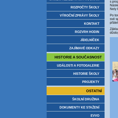
s pro
Násle
ROZPOČTY ŠKOLY
Nely 
Po to
VÝROČNÍ ZPRÁVY ŠKOLY
své s
přátel
KONTAKT
Zákla
ROZVRH HODIN
důsto
JÍDELNÍČEK
ZAJÍMAVÉ ODKAZY
HISTORIE A SOUČASNOST
UDÁLOSTI A FOTOGALERIE
HISTORIE ŠKOLY
PROJEKTY
OSTATNÍ
ŠKOLNÍ DRUŽINA
DOKUMENTY KE STAŽENÍ
EVVO