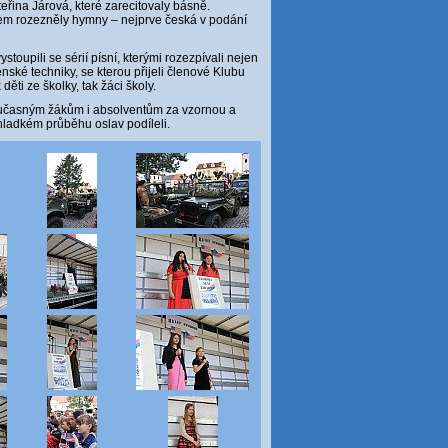
řina Járová, které zarecitovaly básně.
rem rozezněly hymny – nejprve česká v podání
oupili se sérií písní, kterými rozezpívali nejen
nské techniky, se kterou přijeli členové Klubu
děti ze školky, tak žáci školy.
současným žákům i absolventům za vzornou a
 hladkém průběhu oslav podíleli.