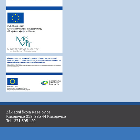
Základní škola Kasejovice
Kasejovice 318, 335 44 Kasejovice
Tel.: 371 595 120