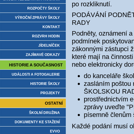
po rozkliknutí.
ROZPOČTY ŠKOLY
PODÁVÁNÍ PODNĚT
VÝROČNÍ ZPRÁVY ŠKOLY
RADY
KONTAKT
Podněty, oznámení a s
ROZVRH HODIN
podmínek poskytovan
JÍDELNÍČEK
zákonnými zástupci ž
ZAJÍMAVÉ ODKAZY
které mají na činnost
nebo elektronicky do
HISTORIE A SOUČASNOST
do kanceláře š
UDÁLOSTI A FOTOGALERIE
zasláním poštou 
HISTORIE ŠKOLY
ŠKOLSKOU RA
PROJEKTY
prostřednictvím 
OSTATNÍ
zprávy uveďte
ŠKOLNÍ DRUŽINA
písemně členům š
DOKUMENTY KE STAŽENÍ
Každé podání musí o
EVVO