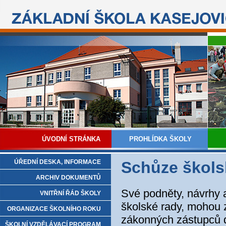
ÚVODNÍ STRÁNKA
PROHLÍDKA ŠKOLY
ÚŘEDNÍ DESKA, INFORMACE
Schůze škols
ARCHIV DOKUMENTŮ
Své podněty, návrhy a
VNITŘNÍ ŘÁD ŠKOLY
školské rady, mohou z
ORGANIZACE ŠKOLNÍHO ROKU
zákonných zástupců d
ŠKOLNÍ VZDĚLÁVACÍ PROGRAM