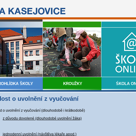
ROHLÍDKA ŠKOLY
KROUŽKY
ŚKOLA ON
ost o uvolnění z vyučování
t o uvolnění z vyučování (dlouhodobě i krátkodobě)
z důvodu dovolené (dlouhodobé uvolnění žáka)
jednodenní uvolnění (návštěva lékaře apod.)